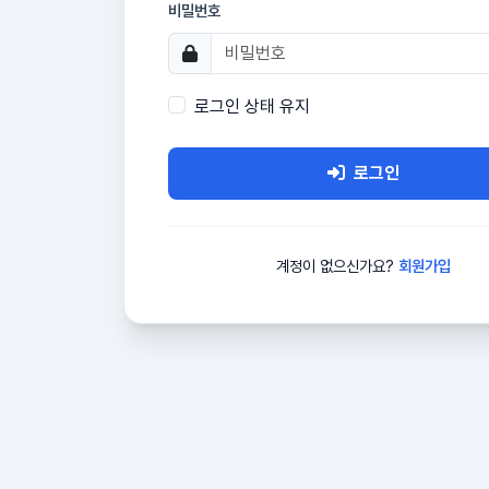
비밀번호
로그인 상태 유지
로그인
계정이 없으신가요?
회원가입