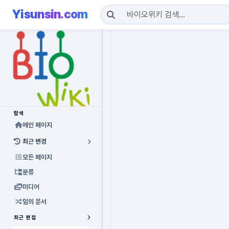
Yisunsin.com
탐색
메인 페이지
최근 변경
모든 페이지
분류
미디어
임의 문서
최근 편집