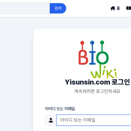
검색
홈
Yisunsin.com 로그인
계속하려면 로그인하세요
아이디 또는 이메일