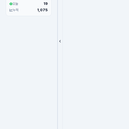
19
오늘
1,075
누적