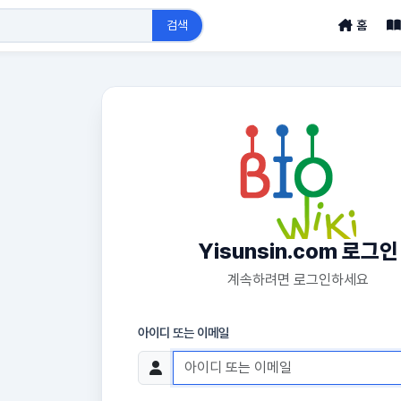
검색
홈
Yisunsin.com 로그인
계속하려면 로그인하세요
아이디 또는 이메일