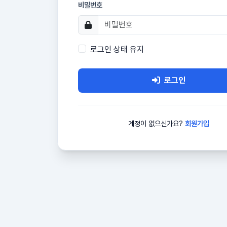
비밀번호
로그인 상태 유지
로그인
계정이 없으신가요?
회원가입