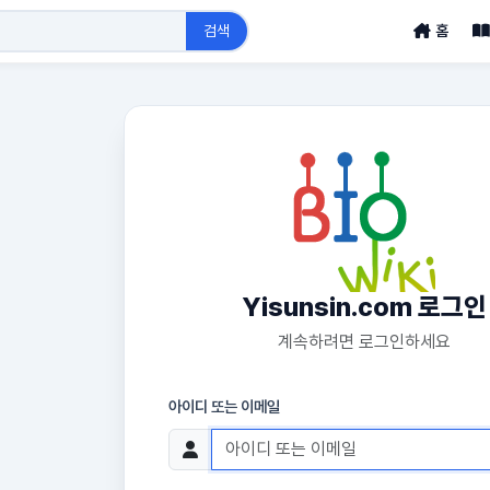
검색
홈
Yisunsin.com 로그인
계속하려면 로그인하세요
아이디 또는 이메일