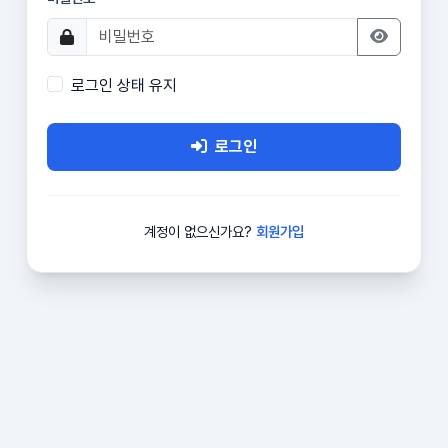
로그인 상태 유지
로그인
계정이 없으신가요?
회원가입