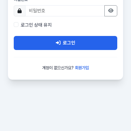
로그인 상태 유지
로그인
계정이 없으신가요?
회원가입