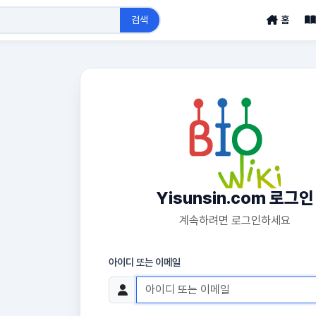
검색
홈
Yisunsin.com 로그인
계속하려면 로그인하세요
아이디 또는 이메일