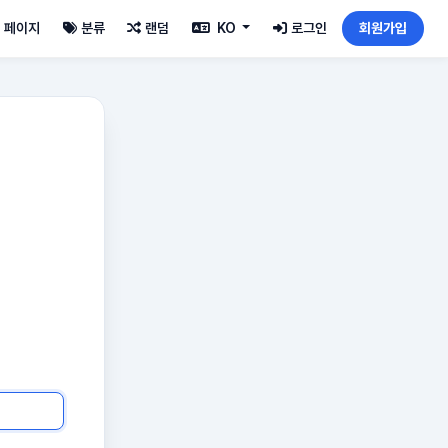
페이지
분류
랜덤
KO
로그인
회원가입