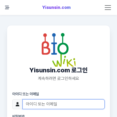
Yisunsin.com
Yisunsin.com 로그인
계속하려면 로그인하세요
아이디 또는 이메일
비밀번호