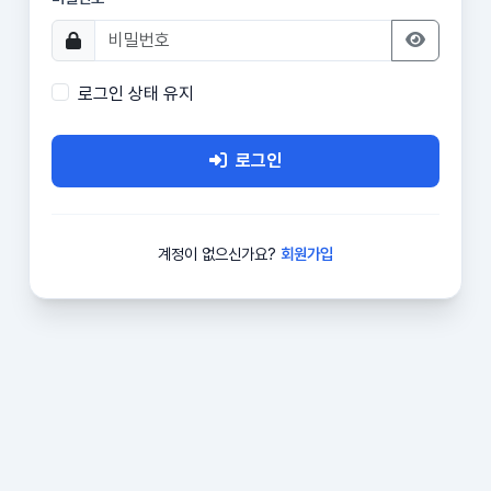
로그인 상태 유지
로그인
계정이 없으신가요?
회원가입