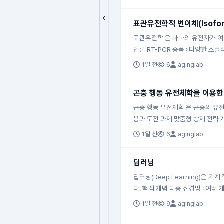
표관유전학적 변이체(Isofo
표관유전학 은 하나의 유전자가 여러
법론 RT-PCR 증폭 : 다양한 스
1일 전
6
aginglab
곤충 행동 유전체학을 이용한
곤충 행동 유전체학 은 곤충의 유전
용과 도전 과제 맞춤형 방제 전략 
1일 전
6
aginglab
딥러닝
딥러닝(Deep Learning)은 기계
다. 핵심 개념 다층 신경망 : 여러 
1일 전
9
aginglab