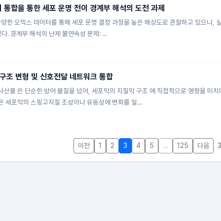
터 통합을 통한 세포 운명 전이 경계부 해석의 도전 과제
다양한 오믹스 데이터를 통해 세포 운명 결정 과정을 높은 해상도로 관찰하고 있으나, 
다. 경계부 해석의 난제 불연속성 문제: …
구조 변형 및 신호전달 네트워크 통합
산물 은 단순한 방어 물질을 넘어, 세포막의 지질막 구조 에 직접적으로 영향을 미
은 세포막의 스핑고지질 조성이나 유동성에 변화를 일…
이전
1
2
3
4
5
…
125
다음