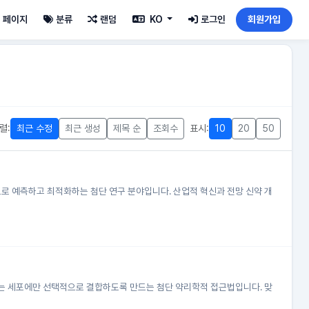
페이지
분류
랜덤
KO
로그인
회원가입
렬:
최근 수정
최근 생성
제목 순
조회수
표시:
10
20
50
으로 예측하고 최적화하는 첨단 연구 분야입니다. 산업적 혁신과 전망 신약 개
가 원하는 세포에만 선택적으로 결합하도록 만드는 첨단 약리학적 접근법입니다. 맞