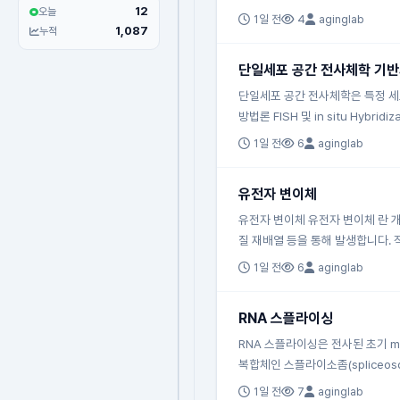
12
오늘
1일 전
4
aginglab
1,087
누적
단일세포 공간 전사체학 기반
단일세포 공간 전사체학은 특정 세포
방법론 FISH 및 in situ Hybridiz
1일 전
6
aginglab
유전자 변이체
유전자 변이체 유전자 변이체 란 개
질 재배열 등을 통해 발생합니다. 
1일 전
6
aginglab
RNA 스플라이싱
RNA 스플라이싱은 전사된 초기 mR
복합체인 스플라이소좀(spliceos
1일 전
7
aginglab