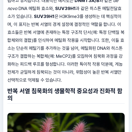
립하고 유지합니다. 대표적인 예시로는
DNMT3A/B
와 같은
de
novo
DNA 메틸화 효소와,
SUV39H1
과 같은 히스톤 메틸전달효
소가 있습니다.
SUV39H1
은 H3K9me3를 생성하는 데 핵심적이
며, 이 표지는 반복 서열의 경계 설정에 결정적인 역할을 합니다. 이
효소들은 반복 서열에 존재하는 특정 구조적 단서(예: 특정 단백질 복
합체와의 결합)를 인식하여 메틸화 작용을 시작합니다. 또한, 이들 효
소는 단순히 메틸기를 추가하는 것을 넘어, 메틸화된 DNA와 히스톤
구조가 결합하는 복합체(예: MeCP2)를 모집하여 침묵화 과정을 강
화하는 피드백 루프를 형성합니다. 이러한 특이적 작용 덕분에, 게놈
전체가 균일하게 침묵되는 것이 아니라, 위험성이 높은 반복 서열만
선택적으로 억제될 수 있습니다.
반복 서열 침묵화의 생물학적 중요성과 진화적 함
의