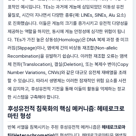
표적인 예시입니다. TEs는 과거에 게놈에 삽입되었던 이동성 유전
물질로, 시간이 지나면서 다양한 종류(예: LINEs, SINEs, Alu 요소)
로 진화했습니다. 이들은 게놈의 크기를 증가시키고 유전적 다양성을
제공하는 역할을 하지만, 동시에 게놈 안정성에 심각한 위협이 됩니
다. TEs가 가진 높은 상동성(Homology)은 DNA 복제 과정 중 미끄
러짐(Slippage)이나, 염색체 간의 비상동 재조합(Non-allelic
Recombination)을 유발하기 쉽습니다. 이러한 재조합 오류는 염색
체 전좌(Translocation), 결실(Deletion), 또는 복제수 변이(Copy
Number Variations, CNVs)와 같은 대규모 유전체 재배열을 초래
할 수 있습니다. 따라서 생명체는 이러한 잠재적인 위험 요소를 사전
에 감지하고, 후성유전적 기전을 통해 이들의 활동을 억제하는 정교
한 시스템을 구축해야 합니다.
후성유전적 침묵화의 핵심 메커니즘: 헤테로크로
마틴 형성
반복 서열을 침묵시키는 주된 후성유전적 메커니즘은
헤테로크로마
틴(Heterochromatin)
의 형성입니다. 헤테로크로마틴은 염색질