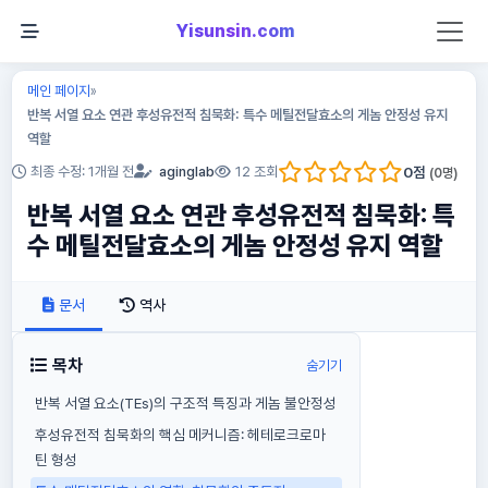
Yisunsin.com
메인 페이지
»
반복 서열 요소 연관 후성유전적 침묵화: 특수 메틸전달효소의 게놈 안정성 유지
역할
0
점
최종 수정: 1개월 전
aginglab
12 조회
(
0
명)
반복 서열 요소 연관 후성유전적 침묵화: 특
수 메틸전달효소의 게놈 안정성 유지 역할
문서
역사
목차
숨기기
반복 서열 요소(TEs)의 구조적 특징과 게놈 불안정성
후성유전적 침묵화의 핵심 메커니즘: 헤테로크로마
틴 형성