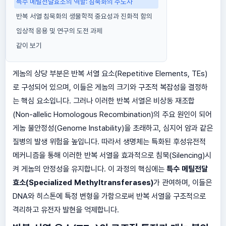
특수 메틸전달효소의 역할: 침묵화의 주도자
반복 서열 침묵화의 생물학적 중요성과 진화적 함의
임상적 응용 및 연구의 도전 과제
같이 보기
게놈의 상당 부분은 반복 서열 요소(Repetitive Elements, TEs)
로 구성되어 있으며, 이들은 게놈의 크기와 구조적 복잡성을 결정하
는 핵심 요소입니다. 그러나 이러한 반복 서열은 비상동 재조합
(Non-allelic Homologous Recombination)의 주요 원인이 되어
게놈 불안정성(Genome Instability)을 초래하고, 심지어 암과 같은
질병의 발생 위험을 높입니다. 따라서 생명체는 특화된 후성유전적
메커니즘을 통해 이러한 반복 서열을 효과적으로 침묵(Silencing)시
켜 게놈의 안정성을 유지합니다. 이 과정의 핵심에는
특수 메틸전달
효소(Specialized Methyltransferases)
가 관여하며, 이들은
DNA와 히스톤에 특정 변형을 가함으로써 반복 서열을 구조적으로
격리하고 유전자 발현을 억제합니다.