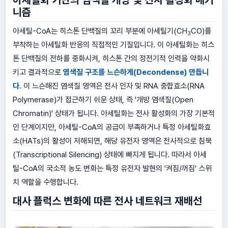
니즘
아세틸-CoA는 히스톤 단백질의 꼬리 부분에 아세틸기(CH
CO)를
3
부착하는 아세틸화 반응의 직접적인 기질입니다. 이 아세틸화는 히스
톤 단백질의 전하를 중화시켜, 히스톤 간의 정전기적 인력을 약화시
키고 결과적으로
염색질 구조를 느슨하게(Decondense) 만듭니
다.
이 느슨해진 염색질 영역은 전사 인자 및 RNA 중합효소(RNA
Polymerase)가 접근하기 쉬운 상태, 즉 '개방 염색질(Open
Chromatin)' 상태가 됩니다. 아세틸화는 전사 활성화의 가장 기본적
인 단계이지만, 아세틸-CoA의 공급이 부족하거나 특정 아세틸화효
소(HATs)의 활성이 저해되면, 해당 유전자 영역은 전사적으로 침묵
(Transcriptional Silencing) 상태에 빠지게 됩니다. 따라서 아세
틸-CoA의 국소적 농도 변화는 특정 유전자 발현의 '켜짐/꺼짐' 스위
치 역할을 수행합니다.
대사 플럭스 변화에 따른 전사 네트워크 재배선