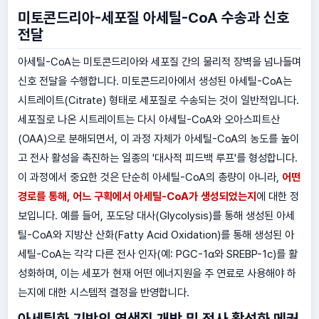
미토콘드리아-세포질 아세틸-CoA 수송과 신호
전달
아세틸-CoA는 미토콘드리아와 세포질 간의 물리적 장벽을 넘나들며
신호 전달을 수행합니다. 미토콘드리아에서 생성된 아세틸-CoA는
시트레이트(Citrate) 형태로 세포질로 수송되는 것이 일반적입니다.
세포질로 나온 시트레이트는 다시 아세틸-CoA와 오아스피트산
(OAA)으로 분해되면서, 이 과정 자체가 아세틸-CoA의 농도를 높이
고 전사 활성을 촉진하는 일종의 '대사적 피드백 루프'를 형성합니다.
이 과정에서 중요한 것은 단순히 아세틸-CoA의 총량이 아니라,
어떤
경로를 통해, 어느 구획에서 아세틸-CoA가 생성되었는지
에 대한 정
보입니다. 예를 들어, 포도당 대사(Glycolysis)를 통해 생성된 아세
틸-CoA와 지방산 산화(Fatty Acid Oxidation)를 통해 생성된 아
세틸-CoA는 각각 다른 전사 인자(예: PGC-1α와 SREBP-1c)를 활
성화하며, 이는 세포가 현재 어떤 에너지원을 주 연료로 사용해야 하
는지에 대한 시스템적 결정을 반영합니다.
아세틸화 기반의 염색질 개방 및 전사 활성화 메커