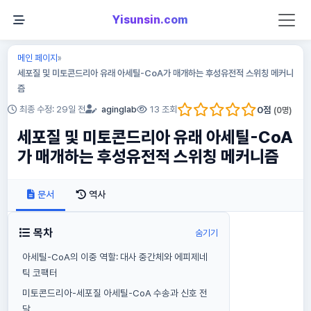
Yisunsin.com
메인 페이지
»
세포질 및 미토콘드리아 유래 아세틸-CoA가 매개하는 후성유전적 스위칭 메커니
즘
0
점
최종 수정: 29일 전
aginglab
13 조회
(
0
명)
세포질 및 미토콘드리아 유래 아세틸-CoA
가 매개하는 후성유전적 스위칭 메커니즘
문서
역사
목차
숨기기
아세틸-CoA의 이중 역할: 대사 중간체와 에피제네
틱 코팩터
미토콘드리아-세포질 아세틸-CoA 수송과 신호 전
달