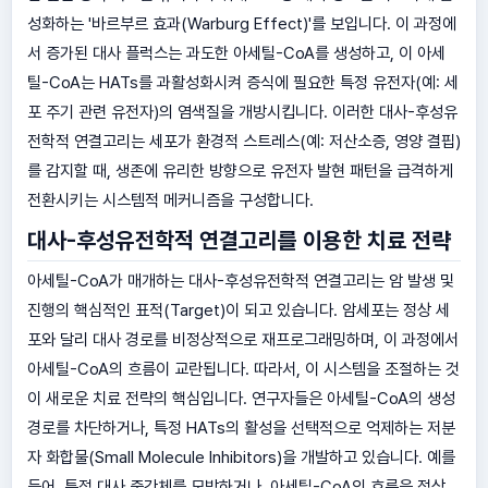
성화하는 '바르부르 효과(Warburg Effect)'를 보입니다. 이 과정에
서 증가된 대사 플럭스는 과도한 아세틸-CoA를 생성하고, 이 아세
틸-CoA는 HATs를 과활성화시켜 증식에 필요한 특정 유전자(예: 세
포 주기 관련 유전자)의 염색질을 개방시킵니다. 이러한 대사-후성유
전학적 연결고리는 세포가 환경적 스트레스(예: 저산소증, 영양 결핍)
를 감지할 때, 생존에 유리한 방향으로 유전자 발현 패턴을 급격하게
전환시키는 시스템적 메커니즘을 구성합니다.
대사-후성유전학적 연결고리를 이용한 치료 전략
아세틸-CoA가 매개하는 대사-후성유전학적 연결고리는 암 발생 및
진행의 핵심적인 표적(Target)이 되고 있습니다. 암세포는 정상 세
포와 달리 대사 경로를 비정상적으로 재프로그래밍하며, 이 과정에서
아세틸-CoA의 흐름이 교란됩니다. 따라서, 이 시스템을 조절하는 것
이 새로운 치료 전략의 핵심입니다. 연구자들은 아세틸-CoA의 생성
경로를 차단하거나, 특정 HATs의 활성을 선택적으로 억제하는 저분
자 화합물(Small Molecule Inhibitors)을 개발하고 있습니다. 예를
들어, 특정 대사 중간체를 모방하거나, 아세틸-CoA의 흐름을 정상