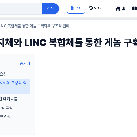
문서
역사
검색
홈
LINC 복합체를 통한 게놈 구획화의 구조적 원리
지체와 LINC 복합체를 통한 게놈 
숨기기
중요성
fold)의 구성과 역
연결 메커니즘
조적 특성
 연관성