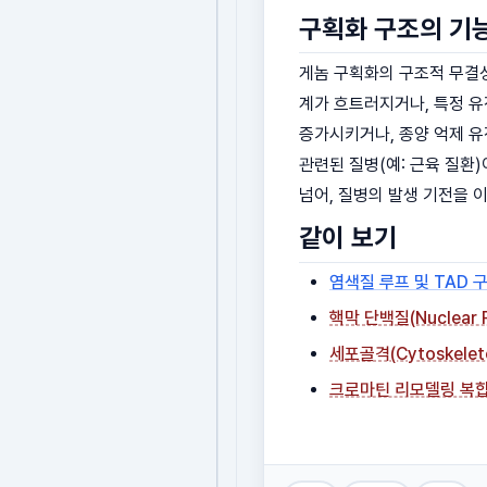
구획화 구조의 기
게놈 구획화의 구조적 무결성
계가 흐트러지거나, 특정 유
증가시키거나, 종양 억제 유전
관련된 질병(예: 근육 질환
넘어, 질병의 발생 기전을 
같이 보기
염색질 루프 및 TAD 구
핵막 단백질(Nuclear
세포골격(Cytoskel
크로마틴 리모델링 복합