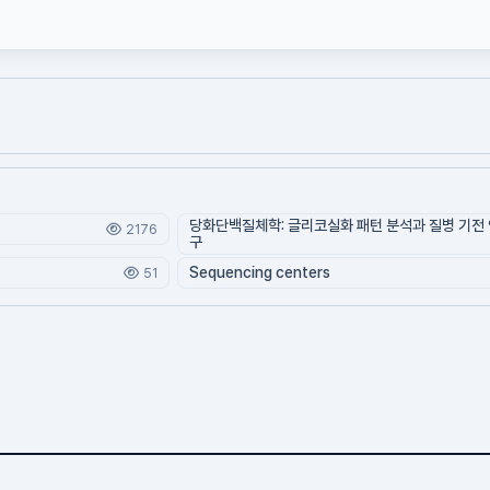
당화단백질체학: 글리코실화 패턴 분석과 질병 기전 
2176
구
Sequencing centers
51