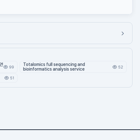
연
Totalomics full sequencing and
99
52
bioinformatics analysis service
51