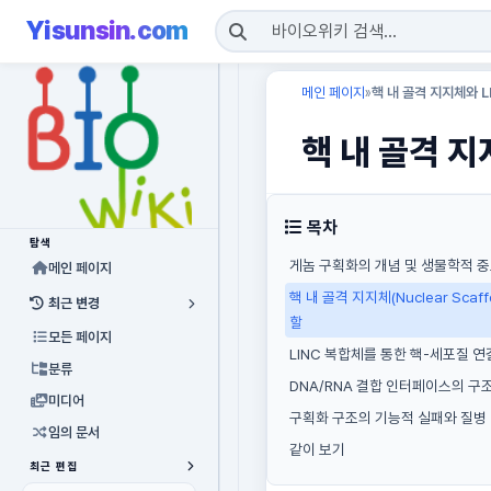
Yisunsin.com
메인 페이지
핵 내 골격 지지체와 
»
핵 내 골격 지
목차
탐색
게놈 구획화의 개념 및 생물학적 
메인 페이지
핵 내 골격 지지체(Nuclear Scaf
최근 변경
할
모든 페이지
LINC 복합체를 통한 핵-세포질 
분류
DNA/RNA 결합 인터페이스의 구
미디어
구획화 구조의 기능적 실패와 질병
임의 문서
같이 보기
최근 편집