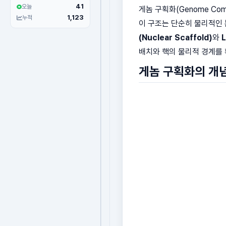
41
오늘
게놈 구획화(Genome Co
1,123
누적
이 구조는 단순히 물리적인
(Nuclear Scaffold)
와
L
배치와 핵의 물리적 경계를
게놈 구획화의 개