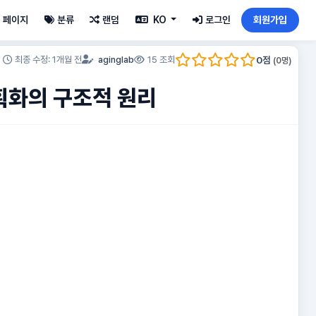
페이지
분류
랜덤
KO
로그인
회원가입
0
점
최종 수정: 1개월 전
aginglab
15 조회
(
0
명)
구획화의 구조적 원리